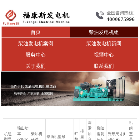
全国咨询热线：
4000675996
首页
柴油发电机组
柴油发电机案例
柴油发电机新闻
服务中心
视频中心
关于我们
联系我们
润
机
输出功
滑
燃油
组
排
机组
率
柴油机
缸
油
消耗
外形尺寸(L
重
柴油机型号
量
型号
(KW/K
品牌
数
容
(g/k
×W×H)
量