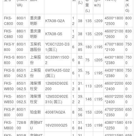
(L)
VA)
量
w.h)
(K
(L)
G)
FKS-
800/1
重庆康
1
4500*1800
800
KTA38-G2A
38
135
≤209
C800
000
明斯
2
*2500
0
FKS-
880/1
重庆康
1
4600*2100
830
KTA38-G5
38
135
≤209
C880
100
明斯
2
*2600
0
FKS-Y
800/1
玉柴机
YC6C1220-D3
39.
4700*1800
750
6
180
≤195
800
000
器股份
1(国三)
85
*2100
0
FKS-S
800/1
上柴股
SC33W1150D
32.
4430*1800
750
6
75
≤205
800
000
份
2
8
*2380
0
FKS-S
850/1
上柴股
6WTAA35-G32
35.
4430*1800
750
6
75
≤195
850
062.5
份
(国三)
1
*2380
0
FKS-
850/1
潍柴博
12M26D902E
1
31.
4600*2200
600
113
≤205
W850
062.5
杜安
200
2
8
*2400
0
FKS-
850/1
潍柴博
12M33D902E
1
39.
4600*2200
650
146
≤195
W850
062.5
杜安
310( 国三)
2
2
*2400
0
FKS-P
800/1
30.
4700*2050
650
珀金斯
4008TAG2A
8
153
≤206
800
000
56
*2350
0
FKS-
728/8
奔驰MT
1
31.
4380*1580
619
16V2000G25
135
≤198
M800
00
U
6
84
*2250
0
FKS-
800/8
奔驰MT
1
31.
4220*1580
659