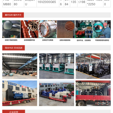
16V2000G65
135
≤198
M880
80
U
6
84
*2250
0