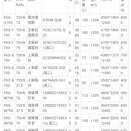
(L)
KVA)
量
w.h)
(K
(L)
G)
FKS-
700/8
重庆康
1
4500*1800
800
KTA38-G2B
38
135
≤209
C700
75
明斯
2
*2500
0
FKS-Y
700/8
玉柴机
YC6C1070L-D
39.
4700*1800
550
6
180
≤205
700
75
器股份
20
85
*2100
0
FKS-Y
700/8
玉柴机
YC6C1070-D3
39.
4700*1800
550
6
180
≤195
700
75
器股份
1(国三)
85
*2100
0
FKS-S
700/8
上柴股
32.
4360*1570
700
SC33W990D2
6
75
≤205
700
75
份
8
*2140
0
FKS-S
700/8
上柴股
6KTAA25-G32
25.
3530*1400
400
6
55
≤195
700
75
份
(国三)
18
*1990
0
FKS-S
750/9
上柴股
6KTAA25-G31
25.
3530*1400
400
6
55
≤195
750
37.5
份
(国三)
18
*1990
0
FKS-
700/8
潍柴博
12M26D748E2
1
31.
4600*2200
600
113
≤205
W700
75
杜安
00
2
8
*2400
0
FKS-
750/9
潍柴博
12M26D792E2
1
31.
4600*2200
620
113
≤205
W750
37.5
杜安
00
2
8
*2400
0
FKS-
700/8
潍柴博
12M33D748E3
1
39.
4600*2200
650
146
≤195
W700
75
杜安
10( 国三)
2
2
*2400
0
FKS-
750/9
潍柴博
12M33D792E3
1
39.
4600*2200
670