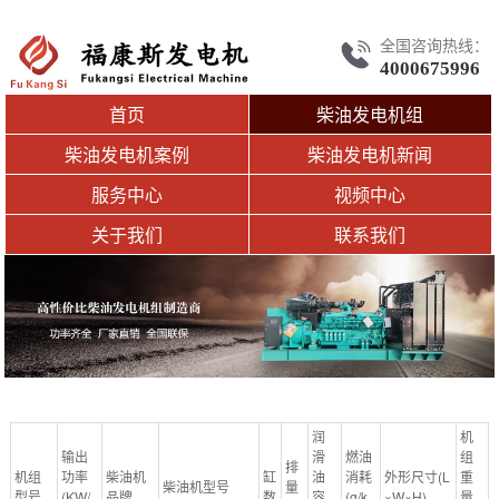
全国咨询热线：
4000675996
首页
柴油发电机组
柴油发电机案例
柴油发电机新闻
服务中心
视频中心
关于我们
联系我们
润
机
输出
滑
燃油
组
排
机组
功率
柴油机
缸
油
消耗
外形尺寸(L
重
柴油机型号
量
型号
(KW/
品牌
数
容
(g/k
×W×H)
量